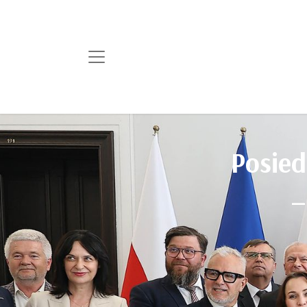
Posied
–