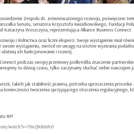
 posiedzenie Zespołu ds. zrównoważonego rozwoju, poświęcone te
rszałka Senatu, senatora Krzysztofa Kwiatkowskiego, Fundacji Pols
ał Katarzyna Woszczyna, reprezentująca Alliance Business Connect.
ozwoju i Rolnictwa oraz liczni eksperci. Swoje wystąpienie miał równi
swoim wystąpieniu, zwrócił on uwagę na istotne wyzwania podatkowe
 ułatwią ich funkcjonowanie i rozwój.
Connect podczas swojej przemowy podkreśliła znaczenie partnerskie
rnujemy tu dzisiaj czasu, tylko zaczynamy słuchać siebie nawzajem ja
stii, takich jak stabilność prawna, potrzeba uproszczenia procedur 
na konieczności tworzenia sprzyjającego otoczenia regulacyjnego, 
atu RP!
.com/watch?v=TTm2fKR6dV0