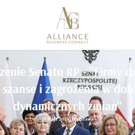
zenie Senatu RP - "Firmy r
 szanse i zagrożenia w dob
dynamicznych zmian"
21 maja 2024, Warszawa