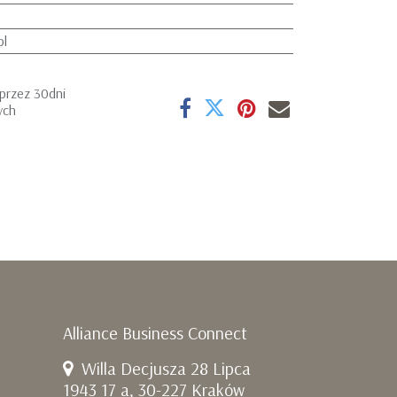
pl
przez 30dni
ych
Alliance Business Connect
Willa Decjusza 28 Lipca
1943 17 a, 30-227 Kraków