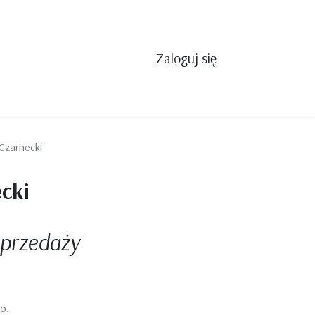
Zaloguj się
Czarnecki
cki
sprzedaży
o.