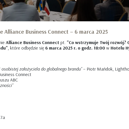
 Alliance Business Connect – 6 marca 2025
nie
Alliance Business Connect
pt.
"Co wstrzymuje Twój rozwój? 
ndu"
, które odbędzie się
6 marca 2025 r. o godz. 18:00
w
Hotelu H
osobistej założyciela do globalnego brandu”
– Piotr Mańdok, Lighth
Business Connect
juszu ABC
czności”
47a