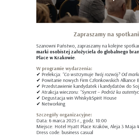
Zapraszamy na spotkanie
Szanowni Państwo, zapraszamy na kolejne spotka
marki osobistej założyciela do globalnego bra
Place w Krakowie
.
W programie wydarzenia:
✔ Prelekcja:
“Co wstrzymuje Twój rozwój? Od marki 
✔ Powitanie nowych Firm Członkowskich Alliance 
✔ Przedstawienie kandydatek i kandydatów do So
✔ Atrakcja wieczoru:
“Syncret – Podróż ku autenty
✔ Degustacja win Whisky&Spirit House
✔ Networking
Szczegóły organizacyjne:
Data: 6 marca 2025 r., godz. 18:00
Miejsce: Hotel Hyatt Place Kraków, Aleja 3 Maja 
Dress code: business casual