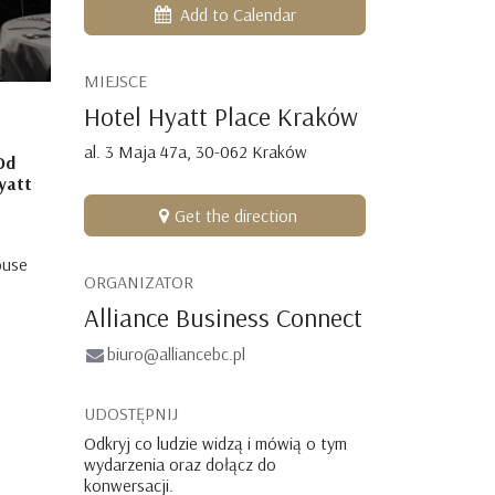
Add to Calendar
MIEJSCE
Hotel Hyatt Place Kraków
al. 3 Maja 47a, 30-062 Kraków
Od
yatt
Get the direction
ouse
ORGANIZATOR
Alliance Business Connect
biuro@alliancebc.pl
UDOSTĘPNIJ
Odkryj co ludzie widzą i mówią o tym
wydarzenia oraz dołącz do
konwersacji.