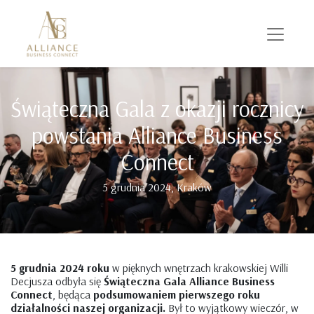
Świąteczna Gala z okazji rocznicy
powstania Alliance Business
Connect
5 grudnia 2024, Kraków
5 grudnia 2024 roku
w pięknych wnętrzach krakowskiej Willi
Decjusza odbyła się
Świąteczna Gala Alliance Business
Connect
, będąca
podsumowaniem pierwszego roku
działalności naszej organizacji.
Był to wyjątkowy wieczór, w