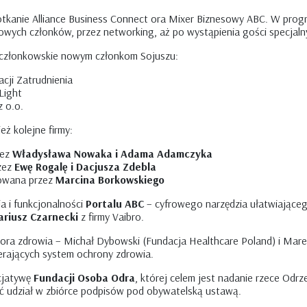
otkanie Alliance Business Connect ora Mixer Biznesowy ABC. W prog
 nowych członków, przez networking, aż po wystąpienia gości specjaln
y członkowskie nowym członkom Sojuszu:
cji Zatrudnienia
Light
 o.o.
ż kolejne firmy:
zez
Władysława Nowaka i Adama Adamczyka
zez
Ewę Rogalę i Dacjusza Zdebla
towana przez
Marcina Borkowskiego
a i funkcjonalności
Portalu ABC
– cyfrowego narzędzia ułatwiająceg
riusz Czarnecki
z firmy Vaibro.
tora zdrowia – Michał Dybowski (Fundacja Healthcare Poland) i Marek 
erających system ochrony zdrowia.
cjatywę
Fundacji Osoba Odra
, której celem jest nadanie rzece Odr
iąć udział w zbiórce podpisów pod obywatelską ustawą.