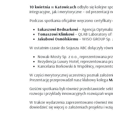
10 kwietnia
w
Katowicach
odbyło się kolejne sp
integracyjne, jak i merytoryczne – od prezentacji
Podczas spotkania oficjalnie wręczono certyfikat
Łukaszowi Bednarkowi
– Agencja Optymaliza
Tomaszowi Klimkowi
– QLAB Laboratory of 
Jakubowi Osmólskiemu
– WISO GROUP Sp. z
W ostatnim czasie do Sojuszu ABC dołączyły równie
Nowak-Mosty Sp. z o.o., reprezentowana pr
Rezydencja Luxury Hotel, reprezentowana pr
Kancelaria Borkowski & Wspólnicy, reprezen
W części merytorycznej uczestnicy poznali założeni
Prezentację przeprowadził nasz klubowy kolega
Ma
Gośćmi spotkania byli również przedstawiciele sek
rozwoju i przykłady innowacyjnych rozwiązań wspi
W trakcie wydarzenia zaprezentowano również ini
dowiedzieć się więcej o założeniach projektu i wz