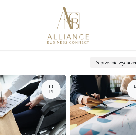
Poprzednie wydarze
SIE
L
14