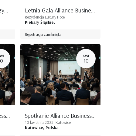
Szkolenie All Connect: Przywództwo w organizacji w Procesie Strategicznego Dopasowania Celów
Letnia Gala Alliance Business Connect | 12 czerwca 2025 | Piekary Śląskie
Rezydencja Luxury Hotel
Piekary Śląskie
,
Rejestracja zamknięta
WI
KWI
10
10
Spotkanie Alliance Business Connect
Spotkanie Alliance Business Connect i Mixer Biznesowy
10 kwietnia 2025, Katowice
Katowice
,
Polska