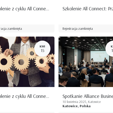
Szkolenie z cyklu All Connect: Strategie zatrudnienia Osób z Niepełnosprawnością: korzyści, dofinansowania, ulgi, wskaźniki
tracja zamknięta
Rejestracja zamknięta
KWI
K
15
Szkolenie z cyklu All Connect: Interim management – wsparcie pracy właścicieli i rad nadzorczych firm
10 kwietnia 2025, Katowice
Katowice
,
Polska