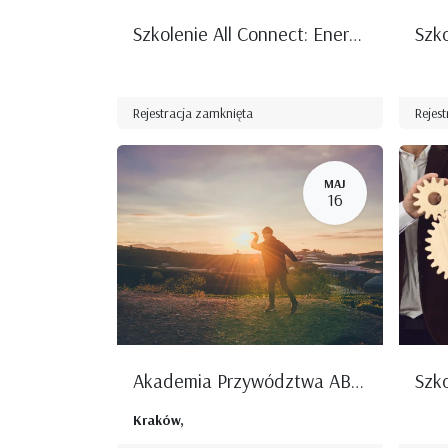
Szkolenie All Connect: Energia, pieniądze i środowisko – obowiązki i szanse dla firm produkcyjnych według Dyrektywy UE w sprawie efektywności energetycznej
Rejestracja zamknięta
Rejes
MAJ
16
Akademia Przywództwa ABC - Warsztaty „Nastawienie na rozwój - odblokuj swój potencjał”
Kraków
,